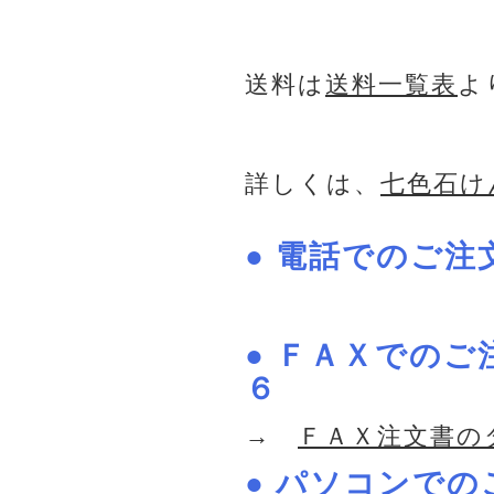
送料は
送料一覧表
よ
詳しくは、
七色石け
● 電話でのご
● ＦＡＸでの
６
→
ＦＡＸ注文書の
● パソコンでの